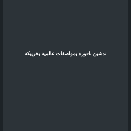
تدشين نافورة بمواصفات عالمية بخريبكة