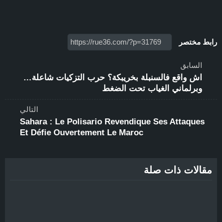
رابط مختصر
السابق
اش واقع فالسنبلة بخريبكة؟ حرب التزكيات شاعلة…
وبرلماني الغياب تحت الضغط
التالي
Sahara : Le Polisario Revendique Ses Attaques
Et Défie Ouvertement Le Maroc
مقالات ذات صلة