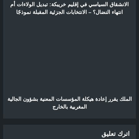
الانشقاق السياسي في إقليم خريبكة: تبديل الولاءات أم
انتهاء النضال؟ – الانتخابات الجزئية المقبلة نموذجًا
الملك يقرر إعادة هيكلة المؤسسات المعنية بشؤون الجالية
المغربية بالخارج
اترك تعليق