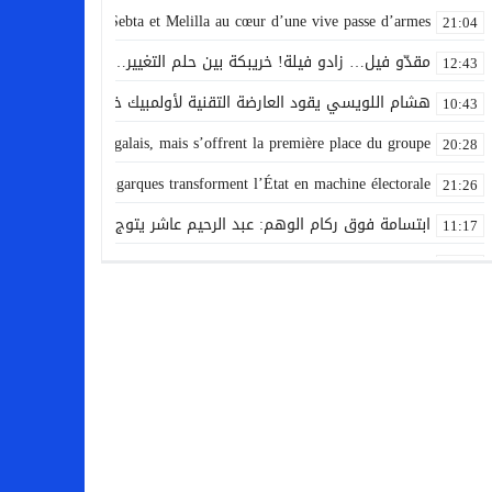
ontre l’Espagne : Sebta et Melilla au cœur d’une vive passe d’armes
21:04
مقدّو فيل… زادو فيلة! خريبكة بين حلم التغيير… وهاجس توريث المق
12:43
هشام اللويسي يقود العارضة التقنية لأولمبيك خريبكة.
10:43
t sur un mur sénégalais, mais s’offrent la première place du groupe
20:28
dats : quand les oligarques transforment l’État en machine électorale
21:26
ابتسامة فوق ركام الوهم: عبد الرحيم عاشر يتوج مساره بكواليس
11:17
tes : l’échec d’un gouvernement qui laisse les oligarques faire la loi
21:03
الطريق الوطنية بين بوجنيبة وخريبكة تسجل حادثا مأساويا يخلف قت
10:00
من يعيد الرصيف إلى أصحابه؟ احتلال الأرصفة من طرف المقاهي ومح
22:52
domptent une vaillante Algérie et foncent vers les quarts de finale
21:03
marocaine devient le plus sévère réquisitoire contre le gouvernement
20:22
من سبتة إلى النقاش العمومي… لماذا نحاسب رئيس الحكومة وننس
15:45