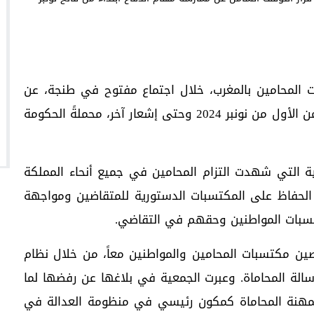
 المحامين بالمغرب، خلال اجتماع مفتوح في طنجة، عن
التوقف الشامل عن ممارسة مهام الدفاع ابتداءً من الأول من نونبر 2024 وحتى إشعار آخر، محملةً الحكومة
ية التي شهدت التزام المحامين في جميع أنحاء المملكة
الحفاظ على المكتسبات الدستورية للمتقاضين ومواجهة
تسبات المواطنين وحقهم في التقاضي.
ن مكتسبات المحامين والمواطنين معاً، من خلال نظام
الة المحاماة. وعبرت الجمعية في بلاغها عن رفضها لما
ة لمهنة المحاماة كمكون رئيسي في منظومة العدالة في