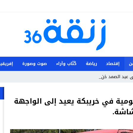
ن
إقتصاد
رياضة
كُتّاب وآراء
صوت وصورة
إفريقيا
ى عبد الصمد خناني لقياد _
ومية في خريبكة يعيد إلى الواجهة
اشة.