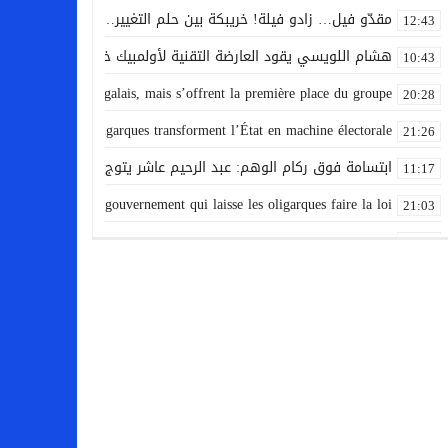
مقدّو فيل… زادو فيلة! خريبكة بين حلم التغيير… وهاجس توريث المق
12:43
هشام اللويسي يقود العارضة التقنية لأولمبيك خريبكة.
10:43
t sur un mur sénégalais, mais s’offrent la première place du groupe
20:28
dats : quand les oligarques transforment l’État en machine électorale
21:26
ابتسامة فوق ركام الوهم: عبد الرحيم عاشر يتوج مساره بكواليس
11:17
tes : l’échec d’un gouvernement qui laisse les oligarques faire la loi
21:03
الطريق الوطنية بين بوجنيبة وخريبكة تسجل حادثا مأساويا يخلف قت
10:00
من يعيد الرصيف إلى أصحابه؟ احتلال الأرصفة من طرف المقاهي ومح
22:52
domptent une vaillante Algérie et foncent vers les quarts de finale
21:03
marocaine devient le plus sévère réquisitoire contre le gouvernement
20:22
من سبتة إلى النقاش العمومي… لماذا نحاسب رئيس الحكومة وننس
15:45
lois introuvables ,quand l’économie reste captive des mêmes cercles
20:23