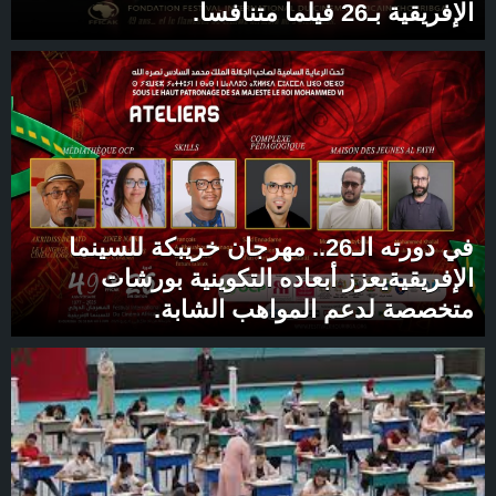
الإفريقية بـ26 فيلما متنافسا.
في دورته الـ26.. مهرجان خريبكة للسينما
الإفريقيةيعزز أبعاده التكوينية بورشات
متخصصة لدعم المواهب الشابة.