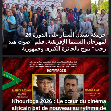
خريبكة تسدل الستار على الدورة 26
لمهرجان السينما الإفريقية: فيلم “صوت هند
رجب” يتوج بالجائزة الكبرى وجمهورية
الكونغو ضيف شرف.
Khouribga 2026 : Le cœur du cinéma
africain bat de nouveau au rythme de