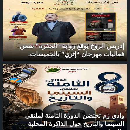
إدريس الروخ يوقع رواية “الحفرة” ضمن
فعاليات مهرجان “إثري” بالخميسات.
وادي زم تحتضن الدورة الثامنة لملتقى
السينما والتاريخ حول الذاكرة المحلية