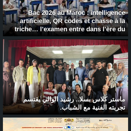
Bac 2026 au Maroc : intelligence
artificielle, QR codes et chasse à la
triche… l’examen entre dans l’ère du
contrôle numérique
ماستر كلاس بسلا.. رشيد الوالي يقتسم
تجربته الفنية مع الشباب.