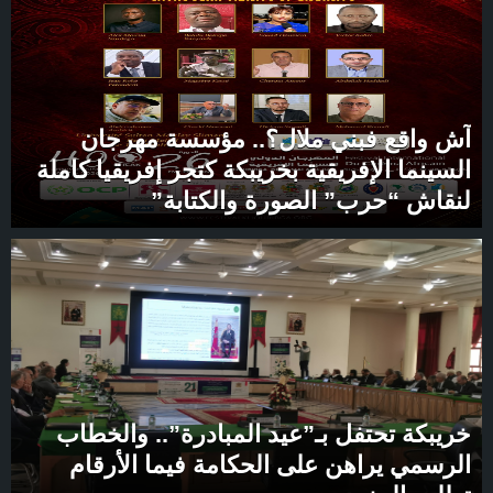
آش واقع فبني ملال؟.. مؤسسة مهرجان
السينما الإفريقية بخريبكة كتجر إفريقيا كاملة
لنقاش “حرب” الصورة والكتابة”
خريبكة تحتفل بـ”عيد المبادرة”.. والخطاب
الرسمي يراهن على الحكامة فيما الأرقام