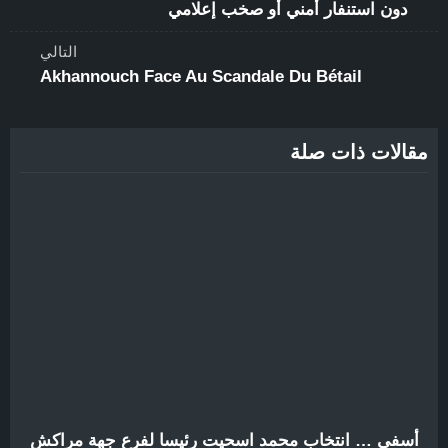
دون استنفار أمني أو صخب إعلامي
التالي
Akhannouch Face Au Scandale Du Bétail
مقالات ذات صلة
أسفي … انتخاب محمد اسحيت رئيسا لفرع جهة مراكش